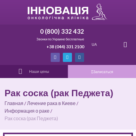
0 (800) 332 432
Звонки по Украине бесплатные
UA
+38 (044) 331 2100
Наши цены
Записаться
Рак соска (рак Педжета)
Главная
/
Лечение рака в Киеве
/
Информация о раке
/
Рак соска (рак Педжета)