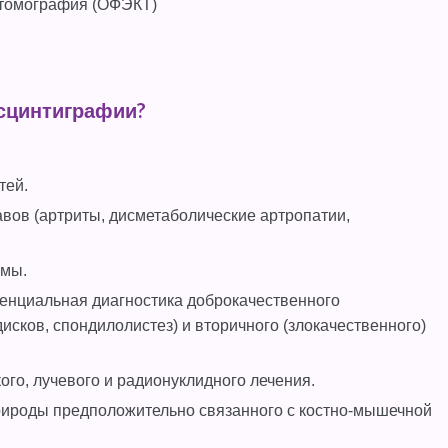
томография (ОФЭКТ)
осцинтиграфии?
тей.
вов (артриты, дисметаболические артропатии,
емы.
енциальная диагностика доброкачественного
исков, спондилолистез) и вторичного (злокачественного)
го, лучевого и радионуклидного лечения.
рироды предположительно связанного с костно-мышечной