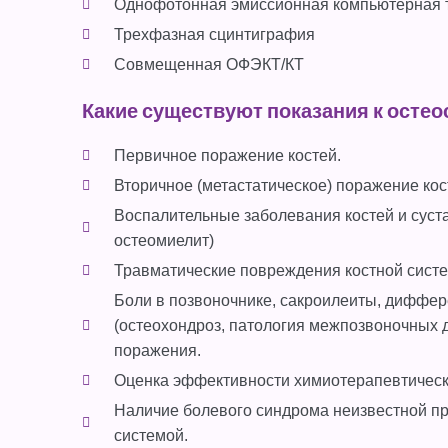
Однофотонная эмиссионная компьютерная 
Трехфазная сцинтиграфия
Совмещенная ОФЭКТ/КТ
Какие существуют показания к осте
Первичное поражение костей.
Вторичное (метастатическое) поражение кос
Воспалительные заболевания костей и суста
остеомиелит)
Травматические повреждения костной сист
Боли в позвоночнике, сакроилеиты, диффер
(остеохондроз, патология межпозвоночных д
поражения.
Оценка эффективности химиотерапевтическо
Наличие болевого синдрома неизвестной п
системой.