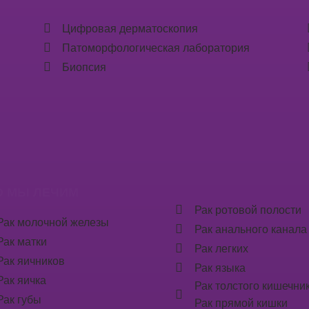
Цифровая дерматоскопия
Патоморфологическая лаборатория
Биопсия
О МЫ ЛЕЧИМ
Рак ротовой полости
Рак молочной железы
Рак анального канала
Рак матки
Рак легких
Рак яичников
Рак языка
Рак яичка
Рак толстого кишечни
Рак губы
Рак прямой кишки