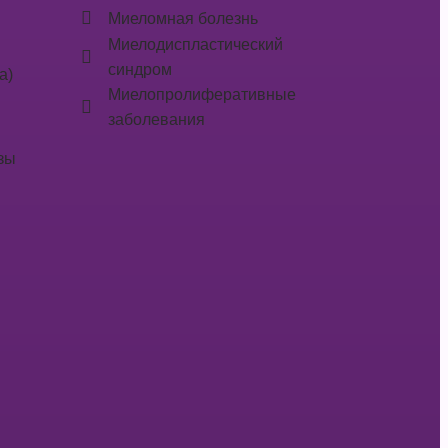
Миеломная болезнь
Миелодиспластический
синдром
а)
Миелопролиферативные
заболевания
зы