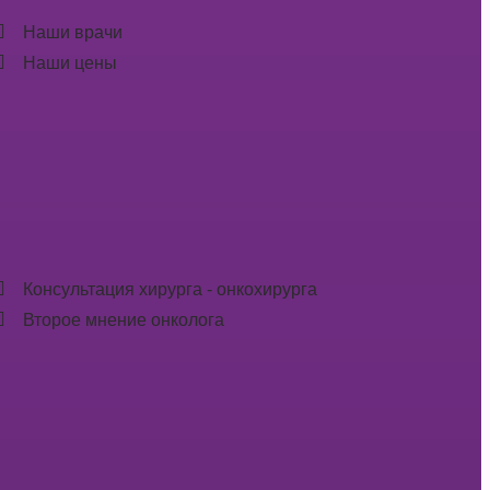
Наши врачи
Наши цены
Консультация хирурга - онкохирурга
Второе мнение онколога