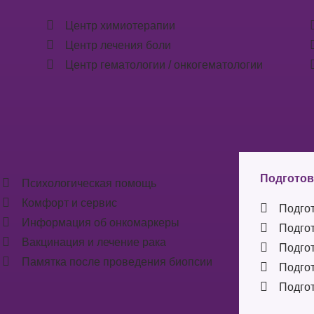
Центр химиотерапии
Центр лечения боли
Центр гематологии / онкогематологии
Подготов
Психологическая помощь
Комфорт и сервис
Подгот
Информация об онкомаркеры
Подгот
Вакцинация и лечение рака
Подгот
Памятка после проведения биопсии
Подгот
Подгот