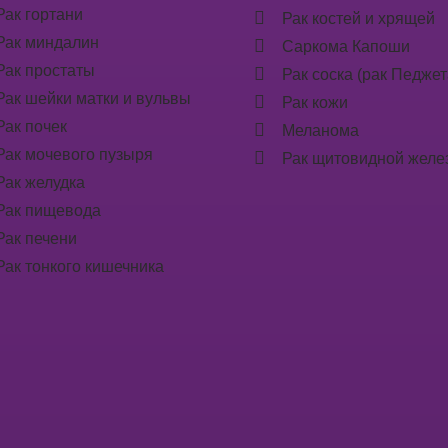
Рак гортани
Рак костей и хрящей
Рак миндалин
Саркома Капоши
Рак простаты
Рак соска (рак Педжет
Рак шейки матки и вульвы
Рак кожи
Рак почек
Меланома
Рак мочевого пузыря
Рак щитовидной желе
Рак желудка
Рак пищевода
Рак печени
Рак тонкого кишечника