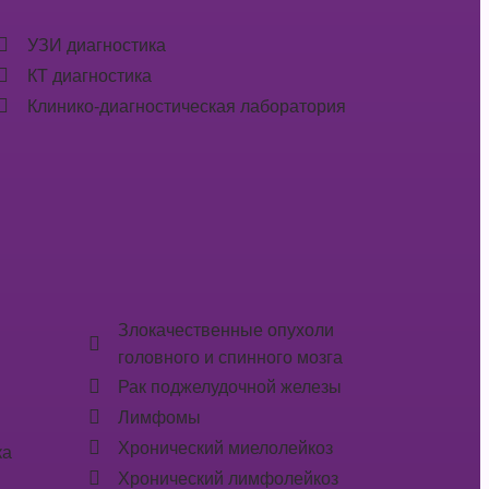
УЗИ диагностика
КТ диагностика
Клинико-диагностическая лаборатория
Злокачественные опухоли
головного и спинного мозга
Рак поджелудочной железы
Лимфомы
Хронический миелолейкоз
ка
Хронический лимфолейкоз