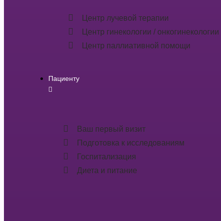
Центр лучевой терапии
Центр гинекологии / онкогинекологии
Центр паллиативной помощи
Пациенту
Ваш первый визит
Подготовка к исследованиям
Госпитализация
Диета и питание