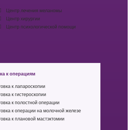
Центр лечения меланомы
Центр хирургии
Центр психологической помощи
ка к операциям
овка к лапароскопии
овка к гистероскопии
овка к полостной операции
овка к операции на молочной железе
овка к плановой мастэктомии