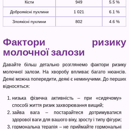
Кісти
949
5.5 %
Доброякісні пухлини
1 021
6.1 %
Злоякісні пухлини
802
4.6 %
Фактори ризику
молочної залози
Давайте більш детально розглянемо фактори ризику
молочної залози. На хворобу впливає багато нюансів.
Деякі можна попередити, деякі є неминучими. До перших
відносяться:
низька фізична активність – при «сидячому»
способі життя ризик захворювання вищий;
зайва вага – постарайтеся дотримуватися
здорової ваги для вашого віку, зросту і типу фігури;
гормональна терапія – не приймайте гормональні