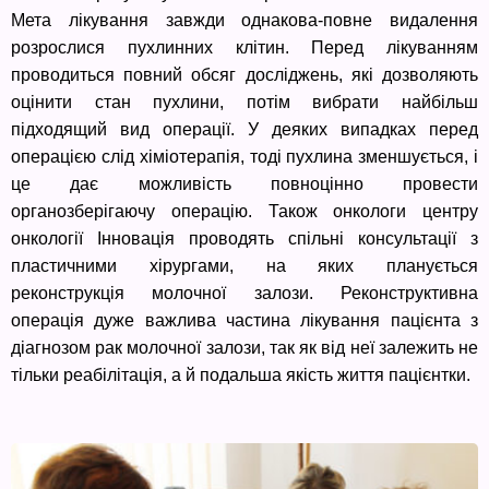
Мета лікування завжди однакова-повне видалення
розрослися пухлинних клітин. Перед лікуванням
проводиться повний обсяг досліджень, які дозволяють
оцінити стан пухлини, потім вибрати найбільш
підходящий вид операції. У деяких випадках перед
операцією слід хіміотерапія, тоді пухлина зменшується, і
це дає можливість повноцінно провести
органозберігаючу операцію. Також онкологи центру
онкології Інновація проводять спільні консультації з
пластичними хірургами, на яких планується
реконструкція молочної залози. Реконструктивна
операція дуже важлива частина лікування пацієнта з
діагнозом рак молочної залози, так як від неї залежить не
тільки реабілітація, а й подальша якість життя пацієнтки.