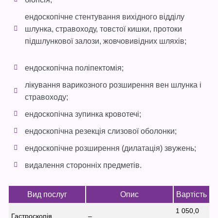
ендоскопічне стентування вихідного відділу
шлунка, стравоходу, товстої кишки, протоки
підшлункової залози, жовчовивідних шляхів;
ендоскопічна поліпектомія;
лікування варикозного розширення вен шлунка і
стравоходу;
ендоскопічна зупинка кровотечі;
ендоскопічна резекція слизової оболонки;
ендоскопічне розширення (дилатація) звужень;
видалення сторонніх предметів.
Вид послуг
Опис
Вартість
1 050,0
Гастроскопія
–