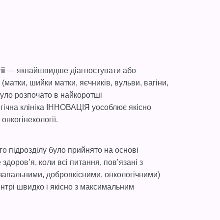
г
іі
— якнайшвидше діагностувати або
 (матки, шийки матки, яєчників, вульви, вагіни,
було розпочато в найкоротші
гічна клініка ІННОВАЦІЯ уособлює якісно
 онкогінекології.
о підрозділу було прийнято на основі
 здоров’я, коли всі питання, пов’язані з
апальними, доброякісними, онкологічними)
нтрі швидко і якісно з максимальним