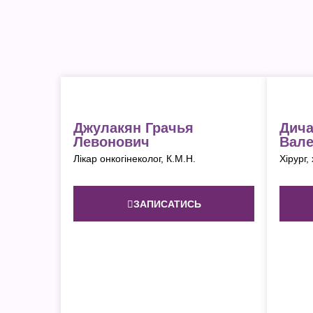
Джулакян Грачья
Дича
Левонович
Вале
Лікар онкогінеколог, К.М.Н.
Хірург,
ЗАПИСАТИСЬ