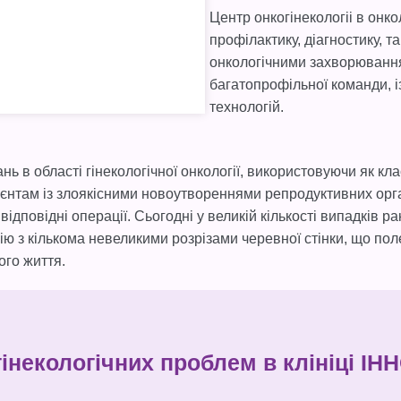
Центр онкогінекологіі в онко
профілактику, діагностику, 
онкологічними захворювання
багатопрофільної команди, і
технологій.
 в області гінекологічної онкології, використовуючи як кла
цієнтам із злоякісними новоутвореннями репродуктивних орга
ідповідні операції. Сьогодні у великій кількості випадків р
ю з кількома невеликими розрізами черевної стінки, що пол
ого життя.
гінекологічних проблем в клініці І