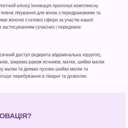
логічній клініці Інновація пропонує комплексну
та повне лікування для жінок з передраковими та
ми жіночоі статевої сфери за участю нашої
з застосуванням сучасних і передових
сичний доступ (відкрита абдомінальна хірургія),
нів, зокрема раком яєчників, матки, шийки матки
аку матки та деяких пухлин шийки матки та
егшує перебування в лікарні та дозволяє
ННОВАЦІЯ?