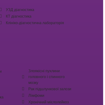
УЗД діагностика
КТ діагностика
Клініко-діагностична лабораторія
Злоякісні пухлини
и
головного і спинного
мозку
Рак підшлункової залози
Лімфоми
ка
Хронічний мієлолейкоз