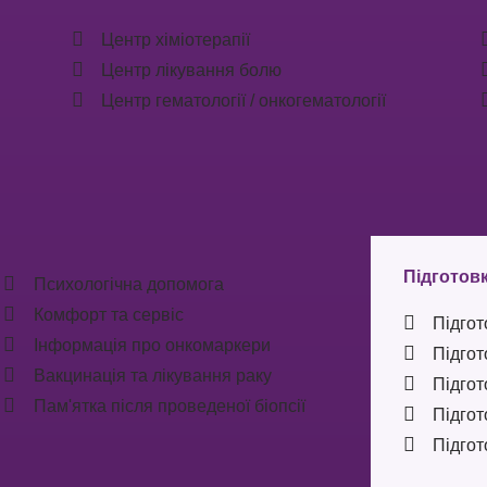
Центр хіміотерапії
Центр лікування болю
Центр гематології / онкогематології
Підготовк
Психологічна допомога
Комфорт та сервіс
Підгот
Інформація про онкомаркери
Підгот
Вакцинація та лікування раку
Підгот
Пам'ятка після проведеної біопсії
Підгот
Підгот