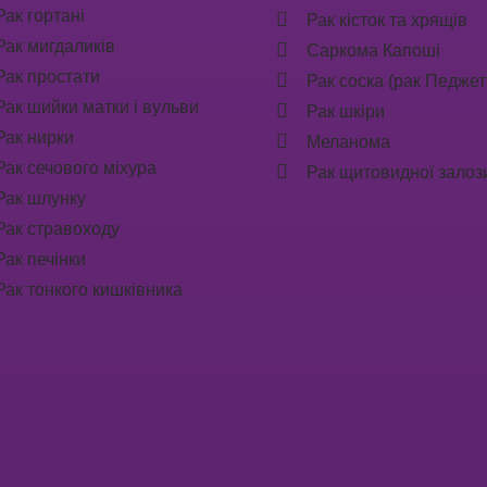
Рак гортані
Рак кісток та хрящів
Рак мигдаликів
Саркома Капоші
Рак простати
Рак соска (рак Педжет
Рак шийки матки і вульви
Рак шкіри
Рак нирки
Меланома
Рак сечового міхура
Рак щитовидної залоз
Рак шлунку
Рак стравоходу
Рак печінки
Рак тонкого кишківника