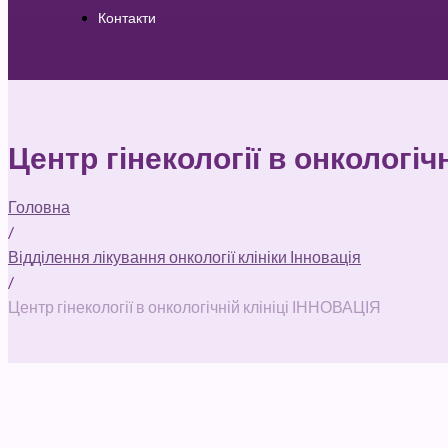
Контакти
Центр гінекології в онкологіч
Головна
/
Відділення лікування онкології клініки Інновація
/
Центр гінекології в онкологічній клініці ІННОВАЦІЯ