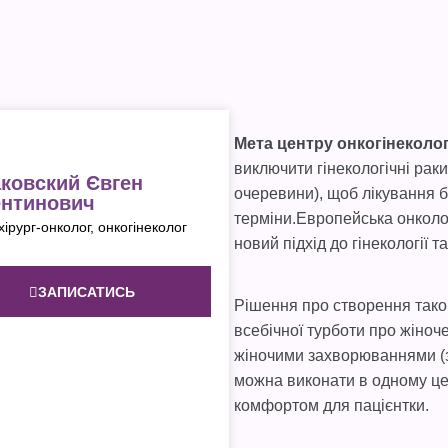
Мета центру онког
і
неколо
виключити гінекологічні раки
ковский Євген
очеревини), щоб лікування 
нтинович
терміни.Европейська онколо
 хірург-онколог, онкогінеколог
новий підхід до гінекології та
ЗАПИСАТИСЬ
Рішення про створення таког
всебічної турботи про жіноче
жіночими захворюваннями (з
можна виконати в одному це
комфортом для пацієнтки.