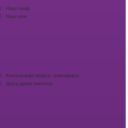
Наші лікарі
Наші ціни
Консультація хірурга - онкохірурга
Друга думка онколога