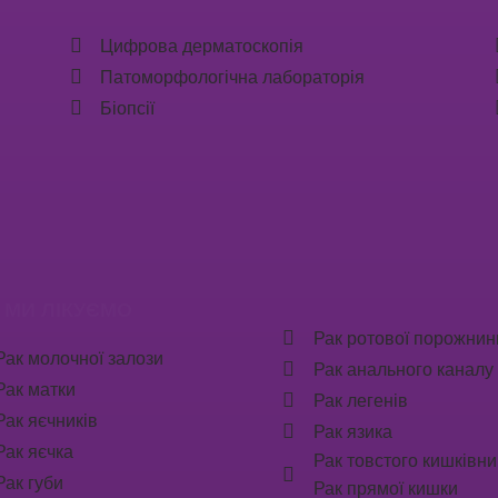
Цифрова дерматоскопія
Патоморфологічна лабораторія
Біопсії
 МИ ЛІКУЄМО
Рак ротової порожнин
Рак молочної залози
Рак анального каналу
Рак матки
Рак легенів
Рак яєчників
Рак язика
Рак яєчка
Рак товстого кишківни
Рак губи
Рак прямої кишки