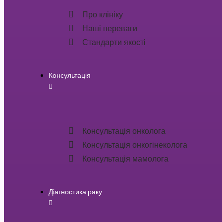
Про клініку
Наші переваги
Стандарти якості
Консультація
Консультація онколога
Консультація онкогінеколога
Консультація мамолога
Діагностика раку