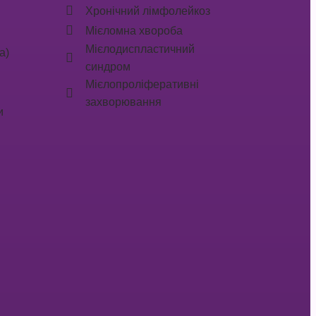
Хронічний лімфолейкоз
Мієломна хвороба
Мієлодиспластичний
а)
синдром
Мієлопроліферативні
захворювання
и