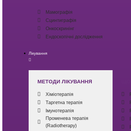
Мамографія
Сцинтиграфія
Онкоскринінг
Ендоскопічні дослідження
Лікування
МЕТОДИ ЛІКУВАННЯ
ЩО
Хіміотерапія
Таргетна терапія
Імунотерапія
Променева терапія
(Radiotherapy)