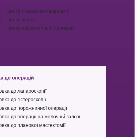
Центр лікування меланоми
Центр хірургії
Центр психологічної допомоги
а до операцій
овка до лапароскопії
овка до гістероскопії
овка до порожнинної операції
овка до операції на молочній залозі
овка до планової мастектомії