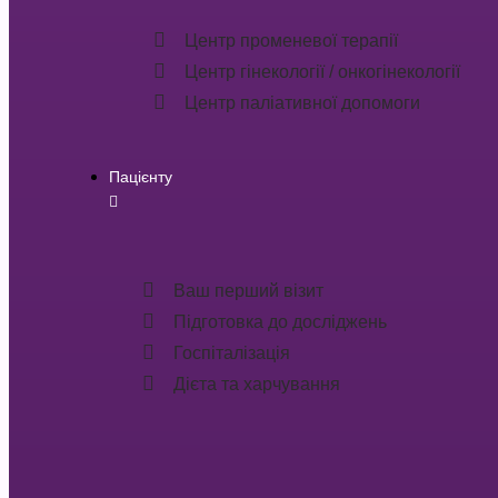
Центр променевої терапії
Центр гінекології / онкогінекології
Центр паліативної допомоги
Пацієнту
Ваш перший візит
Підготовка до досліджень
Госпіталізація
Дієта та харчування