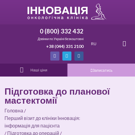
0 (800) 332 432
Дзвінки по Україні безкоштовні
RU
+38 (044) 331 2100
Наші ціни
Записатись
Підготовка до планової
мастектомії
Головна
/
Перший візит до клініки Інновація:
інформація для пацієнта
/
Підготовка до операцій
/