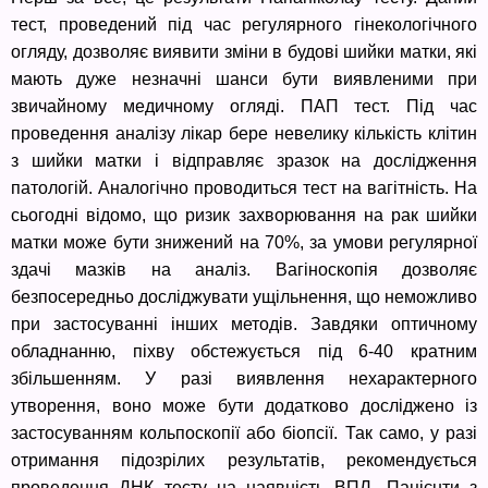
тест, проведений під час регулярного гінекологічного
огляду, дозволяє виявити зміни в будові шийки матки, які
мають дуже незначні шанси бути виявленими при
звичайному медичному огляді. ПАП тест. Під час
проведення аналізу лікар бере невелику кількість клітин
з шийки матки і відправляє зразок на дослідження
патологій. Аналогічно проводиться тест на вагітність. На
сьогодні відомо, що ризик захворювання на рак шийки
матки може бути знижений на 70%, за умови регулярної
здачі мазків на аналіз. Вагіноскопія дозволяє
безпосередньо досліджувати ущільнення, що неможливо
при застосуванні інших методів. Завдяки оптичному
обладнанню, піхву обстежується під 6-40 кратним
збільшенням. У разі виявлення нехарактерного
утворення, воно може бути додатково досліджено із
застосуванням кольпоскопії або біопсії. Так само, у разі
отримання підозрілих результатів, рекомендується
проведення ДНК тесту на наявність ВПЛ. Пацієнти з