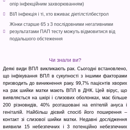
опір інфекційним захворюванням)
ВІЛ інфекція і ті, хто вживає діетілстілбестрол
Жінки старше 65 з 3 послідовними негативними
результатами ПАП тесту можуть відмовитися від
подальшого обстеження
Чи знали ви?
Деякі види ВПЛ викликають рак. Сьогодні встановлено,
що інфікування ВПЛ в сукупності з іншими факторами
призводить до виникнення раку. 99,7% пацієнтів хворих
на рак шийки матки мають ВПЛ в ДНК. Цей вірус, що
виявляється на шкірі і слизових оболонках, має більше
200 різновидів, 40% розташовані на епітелій ануса і
геніталій. Найбільш дієвий спосіб його поширення –
контакт зі слизової шийки матки. Недавні дослідження
виявили 15 небезпечних і 3 потенційно небезпечних