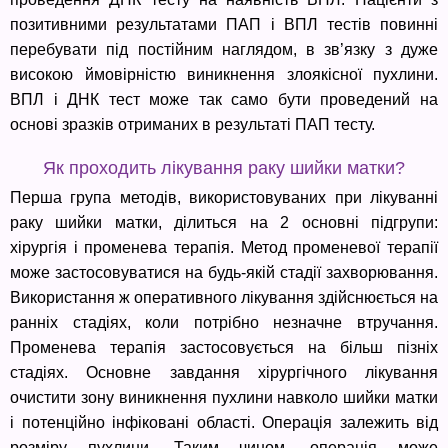
позитивними результатами ПАП і ВПЛ тестів повинні
перебувати під постійним наглядом, в зв’язку з дуже
високою ймовірністю виникнення злоякісної пухлини.
ВПЛ і ДНК тест може так само бути проведений на
основі зразків отриманих в результаті ПАП тесту.
Як проходить лікування раку шийки матки?
Перша група методів, використовуваних при лікуванні
раку шийки матки, ділиться на 2 основні підгрупи:
хірургія і променева терапія. Метод променевої терапії
може застосовуватися на будь-якій стадії захворювання.
Використання ж оперативного лікування здійснюється на
ранніх стадіях, коли потрібно незначне втручання.
Променева терапія застосовується на більш пізніх
стадіях. Основне завдання хірургічного лікування
очистити зону виникнення пухлини навколо шийки матки
і потенційно інфіковані області. Операція залежить від
розміру пухлини. Таким чином, операція може