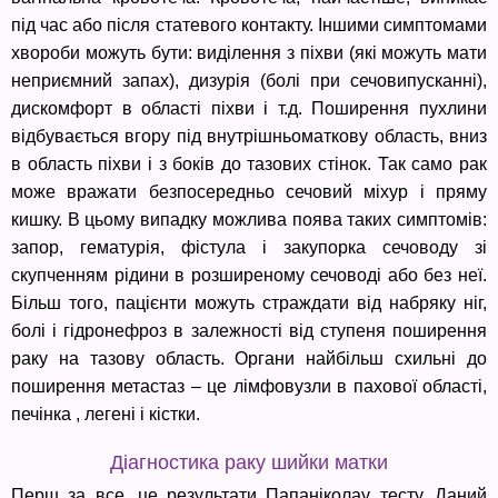
під час або після статевого контакту. Іншими симптомами
хвороби можуть бути: виділення з піхви (які можуть мати
неприємний запах), дизурія (болі при сечовипусканні),
дискомфорт в області піхви і т.д. Поширення пухлини
відбувається вгору під внутрішньоматкову область, вниз
в область піхви і з боків до тазових стінок. Так само рак
може вражати безпосередньо сечовий міхур і пряму
кишку. В цьому випадку можлива поява таких симптомів:
запор, гематурія, фістула і закупорка сечоводу зі
скупченням рідини в розширеному сечоводі або без неї.
Більш того, пацієнти можуть страждати від набряку ніг,
болі і гідронефроз в залежності від ступеня поширення
раку на тазову область. Органи найбільш схильні до
поширення метастаз – це лімфовузли в пахової області,
печінка , легені і кістки.
Діагностика раку шийки матки
Перш за все, це результати Папаніколау тесту. Даний