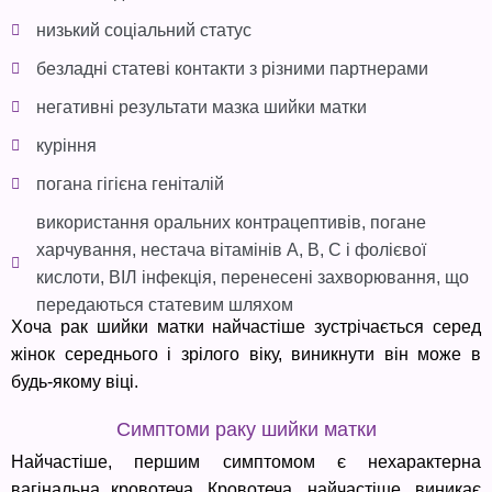
низький соціальний статус
безладні статеві контакти з різними партнерами
негативні результати мазка шийки матки
куріння
погана гігієна геніталій
використання оральних контрацептивів, погане
харчування, нестача вітамінів А, B, C і фолієвої
кислоти, ВІЛ інфекція, перенесені захворювання, що
передаються статевим шляхом
Хоча рак шийки матки найчастіше зустрічається серед
жінок середнього і зрілого віку, виникнути він може в
будь-якому віці.
Симптоми раку шийки матки
Найчастіше, першим симптомом є нехарактерна
вагінальна кровотеча. Кровотеча, найчастіше, виникає