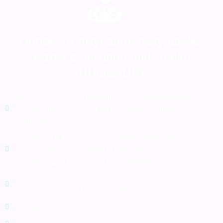
Переваги лікування раку шийки
матки в онкологічній клініці
ІННОВАЦІЯ:
Лікування пацієнтів проводиться за європейськими
стандартами, які засновані на принципах доказової
медицини;
На міждисциплінарному консиліумі лікарі суміжних
спеціальностей визначають найефективнішу тактику
лікування для кожного пацієнта індивідуально;
Досвідчена команда лікарів, що пройшла навчання в
провідних клініках Німеччини, Франції;
Використання унікальних технологій лікування;