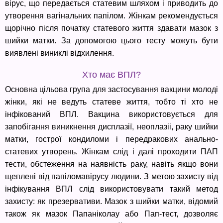
вірус, що передається статевим шляхом і приводить до
утворення вагінальних папілом. Жінкам рекомендується
щорічно після початку статевого життя здавати мазок з
шийки матки. За допомогою цього тесту можуть бути
виявлені виниклі відхилення.
Хто має ВПЛ?
Основна цільова група для застосування вакцини молоді
жінки, які не ведуть статеве життя, тобто ті хто не
інфікований ВПЛ. Вакцина використовується для
запобігання виникнення дисплазії, неоплазіі, раку шийки
матки, гострої кондиломи і передракових анально-
статевих утворень. Жінкам слід і далі проходити ПАП
тести, обстеження на наявність раку, навіть якщо вони
щеплені від папіломавірусу людини. З метою захисту від
інфікування ВПЛ слід використовувати такий метод
захисту: як презервативи. Мазок з шийки матки, відомий
також як мазок Папаніколау або Пап-тест, дозволяє