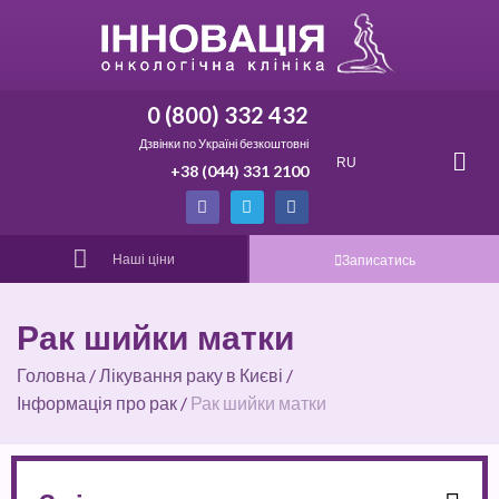
0 (800) 332 432
Дзвінки по Україні безкоштовні
RU
+38 (044) 331 2100
Наші ціни
Записатись
Рак шийки матки
Головна
/
Лікування раку в Києві
/
Інформація про рак
/
Рак шийки матки