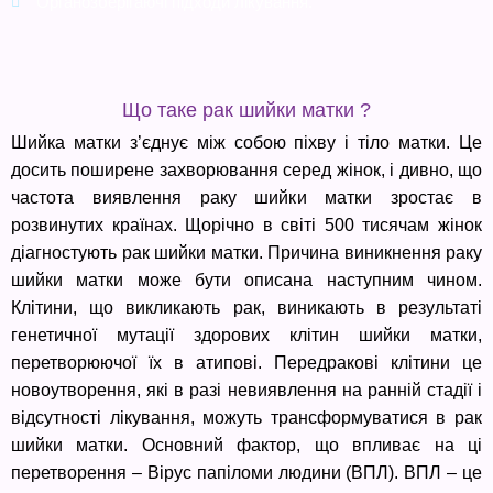
Органозберігаючі підходи лікування.
Що таке рак шийки матки ?
Шийка матки з’єднує між собою піхву і тіло матки. Це
досить поширене захворювання серед жінок, і дивно, що
частота виявлення раку шийки матки зростає в
розвинутих країнах. Щорічно в світі 500 тисячам жінок
діагностують рак шийки матки. Причина виникнення раку
шийки матки може бути описана наступним чином.
Клітини, що викликають рак, виникають в результаті
генетичної мутації здорових клітин шийки матки,
перетворюючої їх в атипові. Передракові клітини це
новоутворення, які в разі невиявлення на ранній стадії і
відсутності лікування, можуть трансформуватися в рак
шийки матки. Основний фактор, що впливає на ці
перетворення – Вірус папіломи людини (ВПЛ). ВПЛ – це