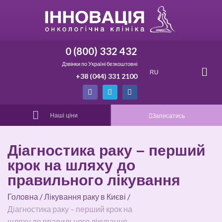
0 (800) 332 432
Дзвінки по Україні безкоштовні
RU
+38 (044) 331 2100
Наші ціни
Записатись
Діагностика раку – перший
крок на шляху до
правильного лікування
Головна
/
Лікування раку в Києві
/
Діагностика раку – перший крок на
шляху до правильного лікування