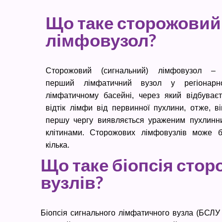
Що таке сторожовий
лімфовузол?
Сторожовий (сигнальний) лімфовузол –
перший лімфатичний вузол у регіонарн
лімфатичному басейні, через який відбуваєт
відтік лімфи від первинної пухлини, отже, в
першу чергу виявляється ураженим пухлинн
клітинами. Сторожових лімфовузлів може б
кілька.
Що таке біопсія сто
вузлів?
Біопсія сигнального лімфатичного вузла (БСЛУ 