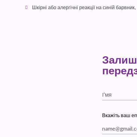
Шкірні або алергічні реакції на синій барвник
Залиші
перед
Вкажіть ваш em