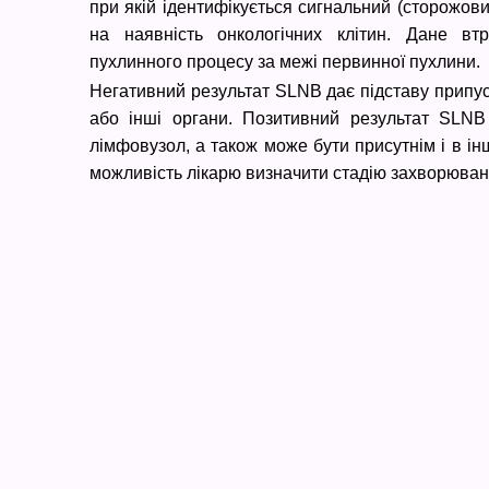
при якій ідентифікується сигнальний (сторожови
на наявність онкологічних клітин. Дане вт
пухлинного процесу за межі первинної пухлини.
Негативний результат SLNB дає підставу припу
або інші органи. Позитивний результат SLN
лімфовузол, а також може бути присутнім і в і
можливість лікарю визначити стадію захворюванн