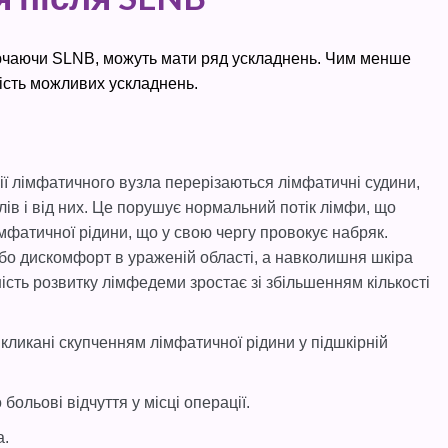
ключаючи SLNB, можуть мати ряд ускладнень. Чим менше
ість можливих ускладнень.
ії лімфатичного вузла перерізаються лімфатичні судини,
лів і від них. Це порушує нормальний потік лімфи, що
мфатичної рідини, що у свою чергу провокує набряк.
бо дискомфорт в ураженій області, а навколишня шкіра
сть розвитку лімфедеми зростає зі збільшенням кількості
ликані скупченням лімфатичної рідини у підшкірній
ольові відчуття у місці операції.
а.