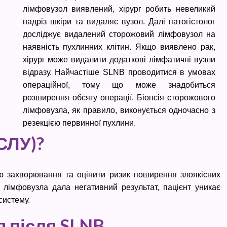
лімфовузол виявлений, хірург робить невеликий
надріз шкіри та видаляє вузол. Далі патогістолог
досліджує видалений сторожовий лімфовузол на
наявність пухлинних клітин. Якщо виявлено рак,
хірург може видалити додаткові лімфатичні вузли
відразу. Найчастіше SLNB проводитися в умовах
операційної, тому що може знадобиться
розширення обсягу операції. Біопсія сторожового
лімфовузла, як правило, виконується одночасно з
резекцією первинної пухлини.
СЛУ)?
ю захворювання та оцінити ризик поширення злоякісних
о лімфовузла дала негативний результат, пацієнт уникає
систему.
 після SLNB