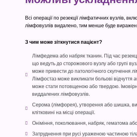
Всі операції по резекції лімфатичних вузлів, в
лімфовузлів видалено, тим менше буде виражен
З чим може зіткнутися пацієнт?
Лімфедема або набряк тканин. Під час резекц
що ведуть до сторожового вузлу або групі вуз
може привести до патологічного скупчення лі
Лімфостаз може викликати больові відчуття а
може стати потовщеною або твердою. Імовірні
виддалених лімфовузлів.
Серома (лімфорея), утворення або шишка, вик
клітковині на місці операції.
Оніміння, поколювання, набряк, гематома або б
Затруднення при русі ураженою частиною тіл