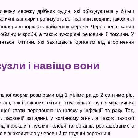
чезну мережу дрібних судин, які об’єднуються у більш
атичні капіляри пронизують всі тканини людини, також як і
капіляри утворюють найменшу мережу. Через неї з тканин
обміну, мікроби, а також чужорідні речовини й токсини. У
тяться клітини, які захищають організм від вторгнення
узли і навіщо вони
льної форми розмірами від 1 міліметра до 2 сантиметрів.
ії, так і ракових клітин. Існує кілька груп лімфатичних
 щоб стати перепоною на шляху у інфекції та раку. Так,
 пахвовій западині, у колінному згині, а також пахової
ід інфекцій і пухлин голови та органів, розташованих в
лів знаходиться у черевній та грудній порожнині.