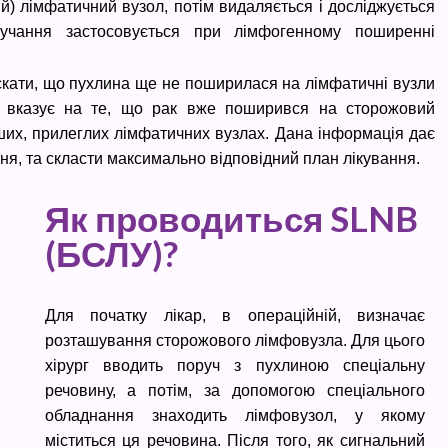
й) лімфатичний вузол, потім видаляється і досліджується
ручання застосовується при лімфогенному поширенні
скати, що пухлина ще не поширилася на лімфатичні вузли
B вказує на те, що рак вже поширився на сторожовий
нших, прилеглих лімфатичних вузлах. Дана інформація дає
я, та скласти максимально відповідний план лікування.
Як проводиться SLNB
(БСЛУ)?
Для початку лікар, в операційній, визначає
розташування сторожового лімфовузла. Для цього
хірург вводить поруч з пухлиною спеціальну
речовину, а потім, за допомогою спеціального
обладнання знаходить лімфовузол, у якому
міститься ця речовина. Після того, як сигнальний