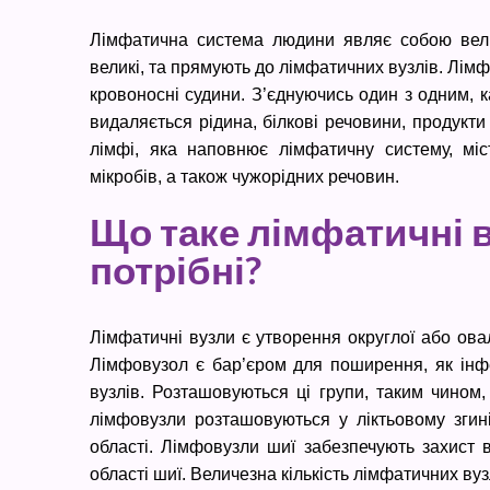
Лімфатична система людини являє собою вели
великі, та прямують до лімфатичних вузлів. Лімф
кровоносні судини. З’єднуючись один з одним, 
видаляється рідина, білкові речовини, продукти 
лімфі, яка наповнює лімфатичну систему, міс
мікробів, а також чужорідних речовин.
Що таке лімфатичні в
потрібні?
Лімфатичні вузли є утворення округлої або ова
Лімфовузол є бар’єром для поширення, як інфекц
вузлів. Розташовуються ці групи, таким чином,
лімфовузли розташовуються у ліктьовому згині,
області. Лімфовузли шиї забезпечують захист в
області шиї. Величезна кількість лімфатичних вуз