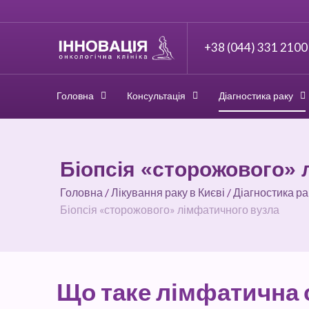
+38 (044) 331 2100
Головна
Консультація
Діагностика раку
Біопсія «сторожового» 
Головна
/
Лікування раку в Києві
/
Діагностика ра
Біопсія «сторожового» лімфатичного вузла
Що таке лімфатична 