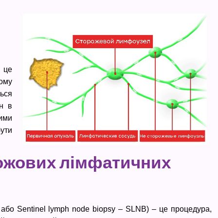
 це
ому
ься
ін в
ими
ути
рожових лімфатичних
або Sentinel lymph node biopsy – SLNB) – це процедура,