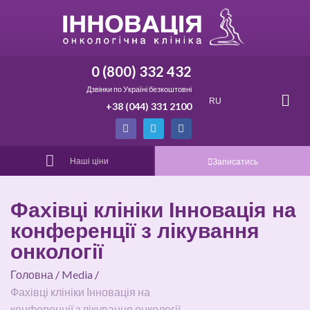
0 (800) 332 432
Дзвінки по Україні безкоштовні
RU
+38 (044) 331 2100
Наші ціни
Записатись
Фахівці клініки Інновація на
конференції з лікування
онкології
Головна
/
Media
/
Фахівці клініки Інновація на
конференції з лікування онкології