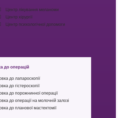
Центр лікування меланоми
Центр хірургії
Центр психологічної допомоги
а до операцій
овка до лапароскопії
овка до гістероскопії
овка до порожнинної операції
овка до операції на молочній залозі
овка до планової мастектомії