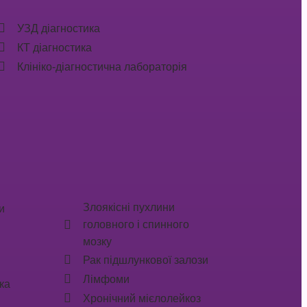
УЗД діагностика
КТ діагностика
Клініко-діагностична лабораторія
Злоякісні пухлини
и
головного і спинного
мозку
Рак підшлункової залози
Лімфоми
ка
Хронічний мієлолейкоз