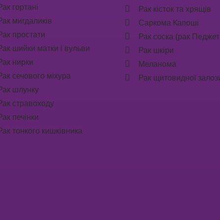
Рак гортані
Рак кісток та хрящів
Рак мигдаликів
Саркома Капоші
Рак простати
Рак соска (рак Педжет
Рак шийки матки і вульви
Рак шкіри
Рак нирки
Меланома
Рак сечового міхура
Рак щитовидної залоз
Рак шлунку
Рак стравоходу
Рак печінки
Рак тонкого кишківника