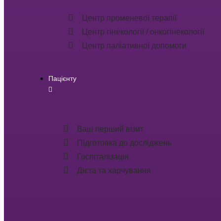
Центр променевої терапії
Центр гінекології / онкогінекології
Центр паліативної допомоги
Пацієнту
Ваш перший візит
Підготовка до досліджень
Госпіталізація
Дієта та харчування