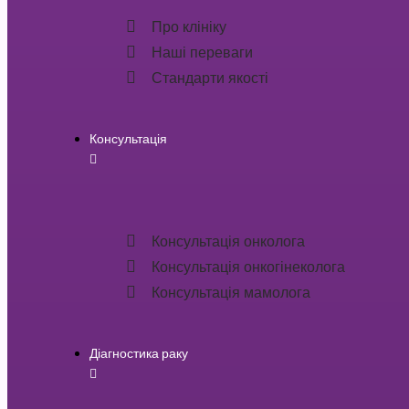
Про клініку
Наші переваги
Стандарти якості
Консультація
Консультація онколога
Консультація онкогінеколога
Консультація мамолога
Діагностика раку