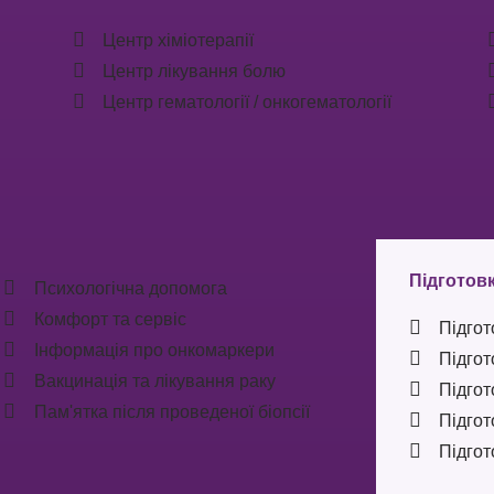
Центр хіміотерапії
Центр лікування болю
Центр гематології / онкогематології
Підготовк
Психологічна допомога
Комфорт та сервіс
Підгот
Інформація про онкомаркери
Підгот
Вакцинація та лікування раку
Підгот
Пам'ятка після проведеної біопсії
Підгот
Підгот