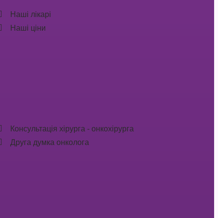
Наші лікарі
Наші ціни
Консультація хірурга - онкохірурга
Друга думка онколога