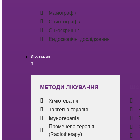
Мамографія
Сцинтиграфія
Онкоскринінг
Ендоскопічні дослідження
Лікування
МЕТОДИ ЛІКУВАННЯ
ЩО
Хіміотерапія
Таргетна терапія
Імунотерапія
Променева терапія
(Radiotherapy)