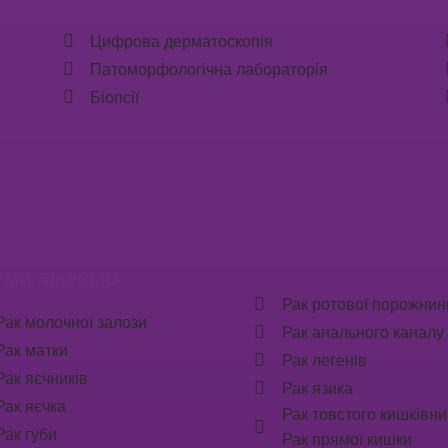
Цифрова дерматоскопія
Патоморфологічна лабораторія
Біопсії
 МИ ЛІКУЄМО
Рак ротової порожнин
Рак молочної залози
Рак анального каналу
Рак матки
Рак легенів
Рак яєчників
Рак язика
Рак яєчка
Рак товстого кишківни
Рак губи
Рак прямої кишки