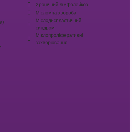
Хронічний лімфолейкоз
Мієломна хвороба
Мієлодиспластичний
а)
синдром
Мієлопроліферативні
захворювання
и