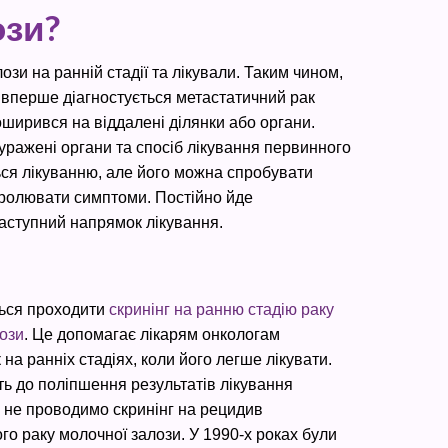
ози?
и на ранній стадії та лікували. Таким чином,
 вперше діагностується метастатичний рак
ширився на віддалені ділянки або органи.
 уражені органи та спосіб лікування первинного
ться лікуванню, але його можна спробувати
нтролювати симптоми. Постійно йде
аступний напрямок лікування.
ься проходити
скринінг на ранню стадію раку
ози
. Це допомагає лікарям онкологам
 на ранніх стадіях, коли його легше лікувати.
ь до поліпшення результатів лікування
и не проводимо скринінг на рецидив
го раку молочної залози. У 1990-х роках були