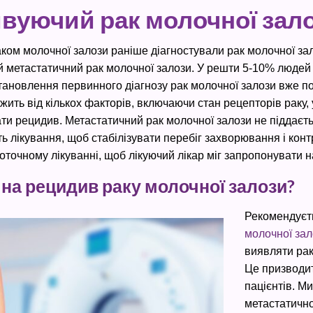
ивуючий рак молочної зал
ом молочної залози раніше діагностували рак молочної залоз
й метастатичний рак молочної залози. У решти 5-10% людей
тановлення первинного діагнозу рак молочної залози вже по
ить від кількох факторів, включаючи стан рецепторів раку,
вати рецидив. Метастатичний рак молочної залози не піддає
ть лікування, щоб стабілізувати перебіг захворювання і ко
точному лікуванні, щоб лікуючий лікар міг запропонувати н
 на рецидив раку молочної залози?
Рекомендуєт
молочної зал
виявляти рак
Це призводит
пацієнтів. М
метастатично