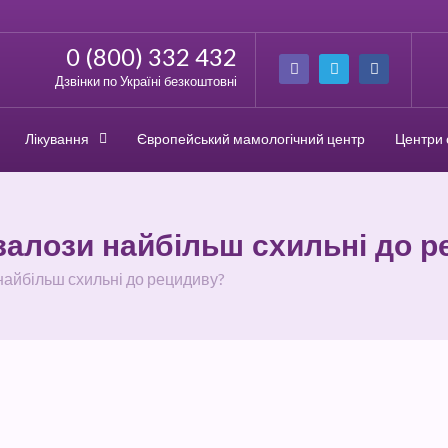
0 (800) 332 432
Дзвінки по Україні безкоштовні
Лікування
Європейський мамологічний центр
Центри 
 залози найбільш схильні до 
 найбільш схильні до рецидиву?