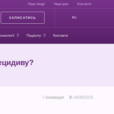
Наші лікарі
Наші ціни
Контакти
ЗАПИСАТИСЬ
RU
онкології
Пацієнту
Контакти
рецидиву?
Інновація
14/08/2025