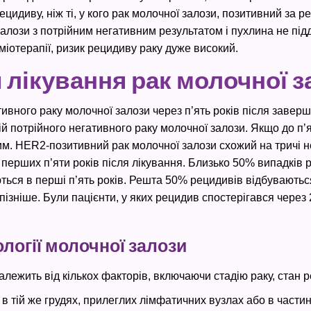
ецидиву, ніж ті, у кого рак молочної залози, позитивний за 
залози з потрійним негативним результатом і пухлина не підд
іміотерапії, ризик рецидиву раку дуже високий.
я лікування рак молочної 
ивного раку молочної залози через п’ять років після заверш
ій потрійного негативного раку молочної залози. Якщо до п’я
м. HER2-позитивний рак молочної залози схожий на тричі не
 перших п’яти років після лікування. Близько 50% випадків 
ься в перші п’ять років. Решта 50% рецидивів відбуваються 
пізніше. Були пацієнти, у яких рецидив спостерігався через 2
логії молочної залози
лежить від кількох факторів, включаючи стадію раку, стан р
 тій же грудях, прилеглих лімфатичних вузлах або в частина