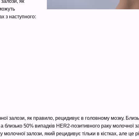
залози, як
 можуть
х з наступного:
ної залози, як правило, рецидивує в головному мозку. Близь
 а близько 50% випадків HER2-позитивного раку молочної з
 молочної залози, який рецидивує тільки в кістках, але це рі