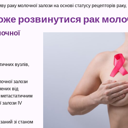
у раку молочної залози на основі статусу рецепторів раку, й
 може розвинутися рак моло
очної
тичних вузлів,
лочної залози
лених від
я метастатичним
 залози IV
заний зі станом