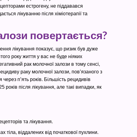
рецепторами естрогену, не піддавався
ається лікуванню після хіміотерапії та
залози повертається?
ення лікування показує, що ризик був дуже
того року життя у вас не буде ніяких
гативний рак молочної залози в тому сенсі,
рецидиву раку молочної залози, пов’язаного з
через п’ять років. Більшість рецидивів
5 років після лікування, але такі випадки, як
ецепторів та лікування.
х тіла, віддалених від початкової пухлини.