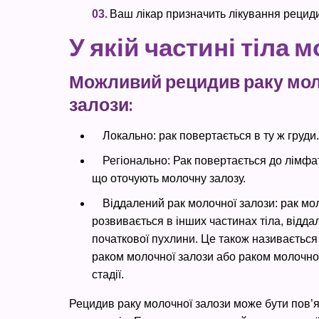
Ваш лікар призначить лікування рецидив
У якій частині тіла
Можливий рецидив раку мол
залози:
Локально: рак повертається в ту ж груди.
Регіонально: Рак повертається до лімфа
що оточують молочну залозу.
Віддалений рак молочної залози: рак мо
розвивається в інших частинах тіла, відда
початкової пухлини. Це також називаєтьс
раком молочної залози або раком молочної
стадії.
Рецидив раку молочної залози може бути пов’я