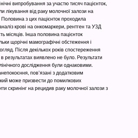
інічні випробування за участю тисяч пацієнток,
ли лікування від раку молочної залози на
ї. Половина з цих пацієнток проходила
аналіз крові на онкомаркери, рентген та УЗД
сть місяців. Інша половина пацієнток
льки щорічні мамографічні обстеження і
огляд. Після декількох років спостереження
 в результатах виявлено не було. Результати
клінічного дослідження були однаковими.
анепокоєння, пов’язані з додатковим
який може призвести до помилкових
ити скринінг на рецидив раку молочної залози з