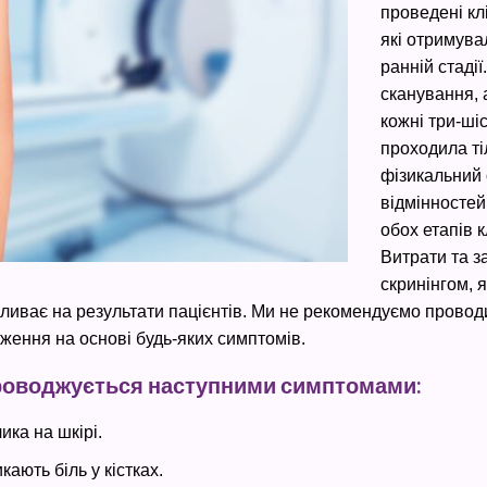
проведені кл
які отримува
ранній стаді
сканування, 
кожні три-ші
проходила ті
фізикальний 
відмінностей
обох етапів 
Витрати та з
скринінгом, 
впливає на результати пацієнтів. Ми не рекомендуємо провод
еження на основі будь-яких симптомів.
проводжується наступними симптомами:
ика на шкірі.
кають біль у кістках.