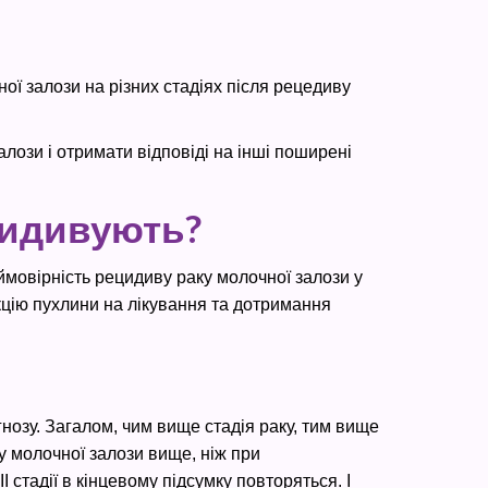
лози і отримати відповіді на інші поширені
цидивують?
ймовірність рецидиву раку молочної залози у
акцію пухлини на лікування та дотримання
нозу. Загалом, чим вище стадія раку, тим вище
ку молочної залози вище, ніж при
I стадії в кінцевому підсумку повторяться. І