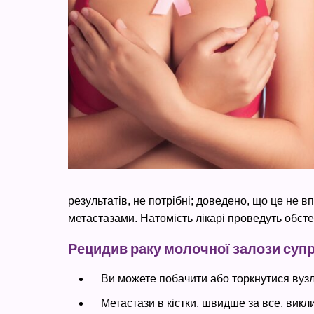
результатів, не потрібні; доведено, що це не 
метастазами. Натомість лікарі проведуть обст
Рецидив раку молочної залози су
Ви можете побачити або торкнутися вузл
Метастази в кістки, швидше за все, викли