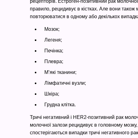
рецепторів. Естроген-позитивний рак молочної 
правило, рецидивує в кістках. Але вони також
повторюватися в одному або декількох випадка
Мозок;
Легеня;
Печінка;
Плевра;
М’які тканини;
Лімфатичні вузли;
Шкіра;
Грудна клітка.
Тричі негативний і HER2-позитивний рак молоч
молочної залози рецидивує в головному мозку,
спостерігаються випадки тричі негативного раку