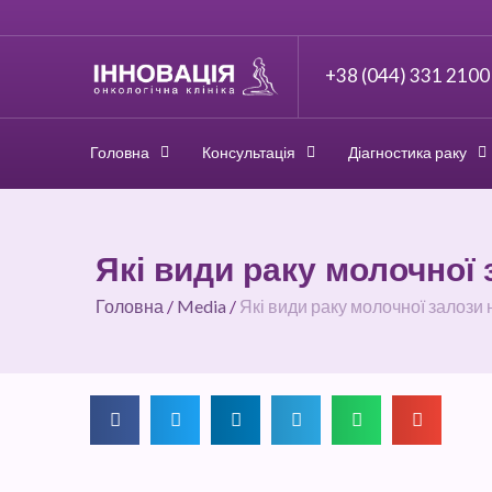
+38 (044) 331 2100
Головна
Консультація
Діагностика раку
Які види раку молочної
Головна
/
Media
/
Які види раку молочної залози