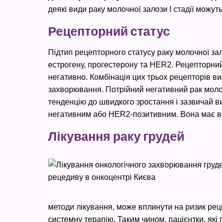
деякі види раку молочної залози I стадії можут
Рецепторний статус
Підтип рецепторного статусу раку молочної за
естрогену, прогестерону та HER2. Рецепторний 
негативно. Комбінація цих трьох рецепторів ви
захворювання. Потрійний негативний рак молочн
тенденцію до швидкого зростання і зазвичай ви
негативним або HER2-позитивним. Вона має ви
Лікування раку грудей
методи лікування, може вплинути на ризик рец
системну терапію. Таким чином, пацієнтки, які 