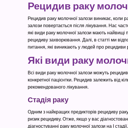
Рецидив раку молочн
Рецидив раку молочної залози виникає, коли р
залози повертається після лікування. Нас част
які види раку молочної залози мають найвищі 
рецидиву захворювання. Далі, в статті ми відп
питання, які виникають у людей про рецидиви 
Які види раку моло
Всі види раку молочної залози можуть рецидиву
конкретної пацієнтки. Рецидив залежить від кі
рекомендованого лікування.
Стадія раку
Одним з найкращих предикторів рецидиву раку 
ризик рецидиву. Отже, якщо у вас діагностовано
діагностуванні раку молочної залози на I стадії