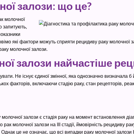
ої залози: що це?
ак молочної
о запитують,
показники
овімо які фактори можуть сприяти рецидиву раку молочної за
раку молочної залози.
чної залози найчастіше ре
вати. Не існує єдиної змінної, яка однозначно визначала б 
лькох факторів, включаючи стадію раку, стан рецепторів, ре
молочної залози є стадія раку на момент встановлення діаг
 рак молочної залози на III стадії, ймовірність рецидиву ра
. Однак це не означає, що всі випадки раку молочної залози II