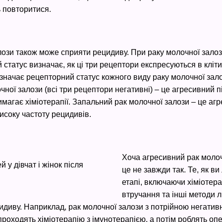
ь повторитися.
лози також може сприяти рецидиву. При раку молочної залоз
статус визначає, як ці три рецептори експресуються в кліт
значає рецепторний статус кожного виду раку молочної залоз
ої залози (всі три рецептори негативні) – це агресивний п
магає хіміотерапії. Запальний рак молочної залози – це агр
соку частоту рецидивів.
Хоча агресивний рак молоч
це не завжди так. Те, як в
етапі, включаючи хіміотера
втручання та інші методи лі
идиву. Наприклад, рак молочної залози з потрійною негатив
проходять хіміотерапію з імунотерапією, а потім роблять оп