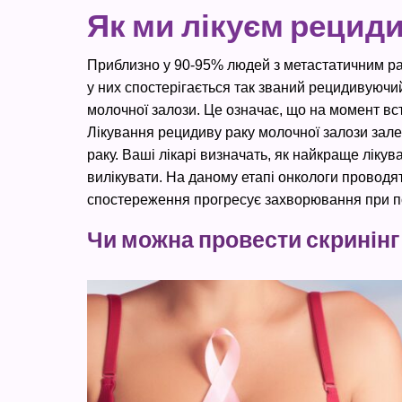
Як ми лікуєм рецид
Приблизно у 90-95% людей з метастатичним рак
у них спостерігається так званий рецидивуючи
молочної залози. Це означає, що на момент вс
Лікування рецидиву раку молочної залози залеж
раку. Ваші лікарі визначать, як найкраще ліку
вилікувати. На даному етапі онкологи проводя
спостереження прогресує захворювання при по
Чи можна провести скринінг