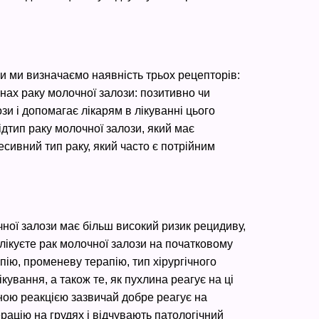
и ми визначаємо наявність трьох рецепторів:
инах раку молочної залози: позитивно чи
и і допомагає лікарям в лікуванні цього
ідтип раку молочної залози, який має
есивний тип раку, який часто є потрійним
ної залози має більш високий ризик рецидиву,
и лікуєте рак молочної залози на початковому
пію, променеву терапію, тип хірургічного
кування, а також те, як пухлина реагує на ці
ною реакцією зазвичай добре реагує на
ерацію на грудях і відчувають патологічний