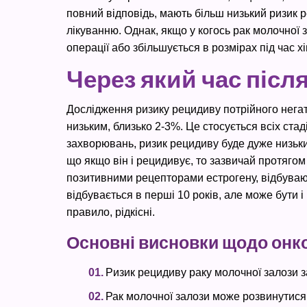
повний відповідь, мають більш низький ризик р
лікуванню. Однак, якщо у когось рак молочної 
операції або збільшується в розмірах під час х
Через який час післ
Дослідження ризику рецидиву потрійного негат
низьким, близько 2-3%. Це стосується всіх стад
захворювань, ризик рецидиву буде дуже низьки
що якщо він і рецидивує, то зазвичай протягом
позитивними рецепторами естрогену, відбувают
відбувається в перші 10 років, але може бути і 
правило, рідкісні.
Основні висновки щодо онко
Ризик рецидиву раку молочної залози за
Рак молочної залози може розвинутися в