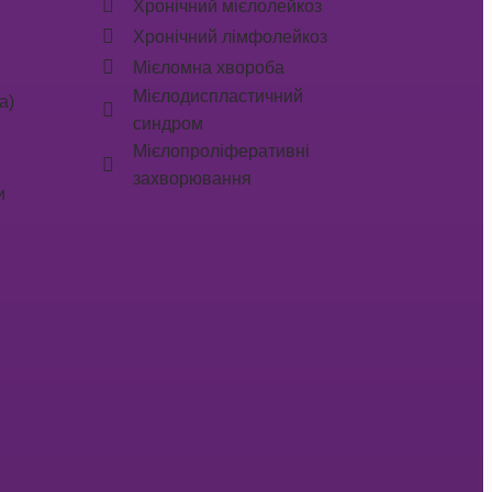
Хронічний мієлолейкоз
Хронічний лімфолейкоз
Мієломна хвороба
Мієлодиспластичний
а)
синдром
Мієлопроліферативні
захворювання
и