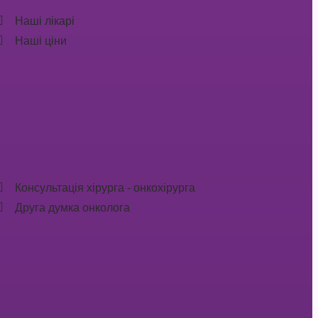
Наші лікарі
Наші ціни
Консультація хірурга - онкохірурга
Друга думка онколога