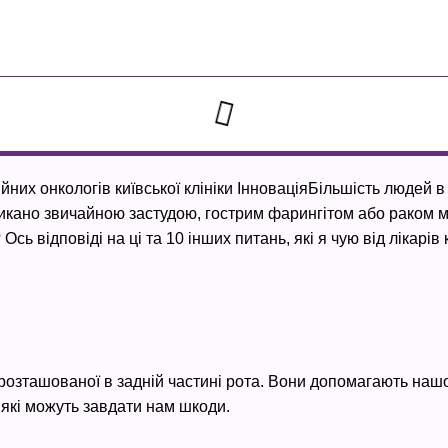
Більшість людей в
ликано звичайною застудою, гострим фарингітом або раком м
ь відповіді на ці та 10 інших питань, які я чую від лікарів 
розташованої в задній частині рота. Вони допомагають наш
, які можуть завдати нам шкоди.