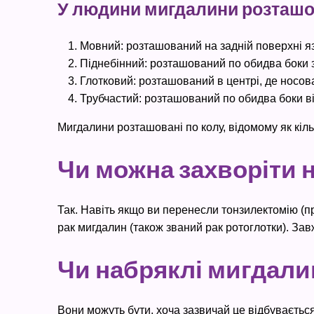
У людини мигдалини розташов
Мовний: розташований на задній поверхні я
Піднебінний: розташований по обидва боки за
Глотковий: розташований в центрі, де носов
Трубчастий: розташований по обидва боки ві
Мигдалини розташовані по колу, відомому як кіл
Чи можна захворіти н
Так. Навіть якщо ви перенесли тонзилектомію (п
рак мигдалин (також званий рак ротоглотки). Зав
Чи набряклі мигдали
Вони можуть бути, хоча зазвичай це відбувається