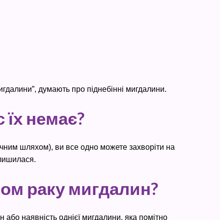
гдалини”, думають про піднебінні мигдалини.
 їх немає?
ічним шляхом), ви все одно можете захворіти на
алишилася.
мом раку мигдалин?
н або наявність однієї мигдалини, яка помітно