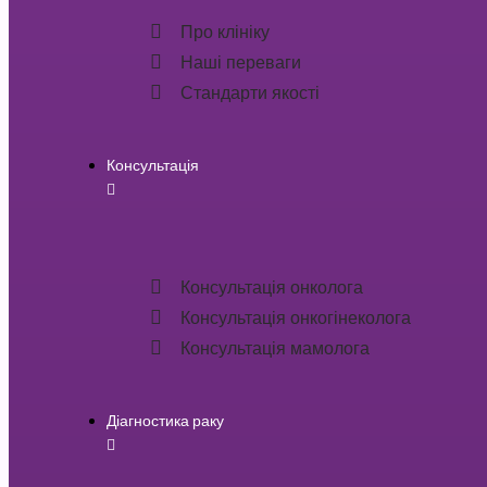
Про клініку
Наші переваги
Стандарти якості
Консультація
Консультація онколога
Консультація онкогінеколога
Консультація мамолога
Діагностика раку