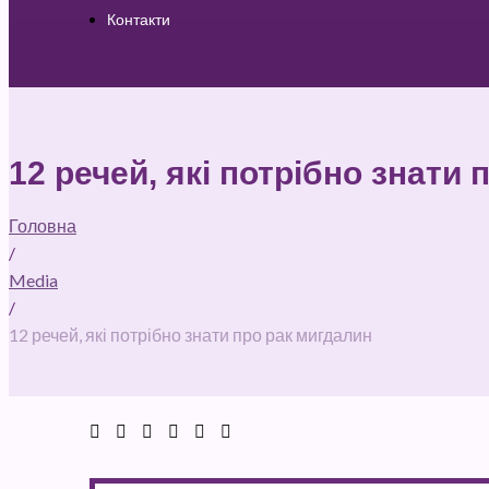
Контакти
12 речей, які потрібно знати
Головна
/
Media
/
12 речей, які потрібно знати про рак мигдалин