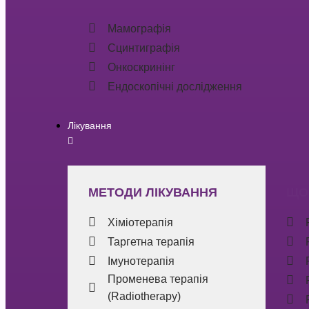
Мамографія
Сцинтиграфія
Онкоскринінг
Ендоскопічні дослідження
Лікування
МЕТОДИ ЛІКУВАННЯ
ЩО
Хіміотерапія
Таргетна терапія
Імунотерапія
Променева терапія
(Radiotherapy)