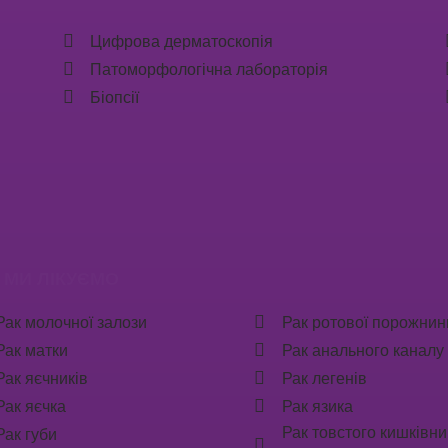
Цифрова дерматоскопія
Патоморфологічна лабораторія
Біопсії
 МИ ЛІКУЄМО
Рак молочної залози
Рак ротової порожнин
Рак матки
Рак анального каналу
Рак яєчників
Рак легенів
Рак яєчка
Рак язика
Рак товстого кишківни
Рак губи