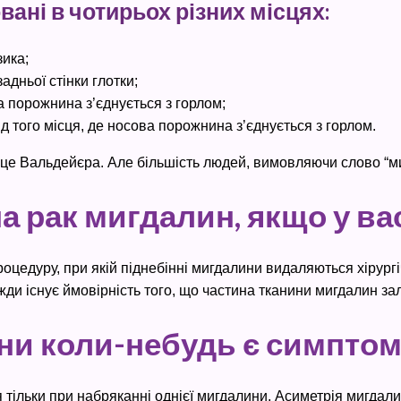
ані в чотирьох різних місцях:
зика;
дньої стінки глотки;
а порожнина з’єднується з горлом;
д того місця, де носова порожнина з’єднується з горлом.
ьце Вальдейєра. Але більшість людей, вимовляючи слово “ми
а рак мигдалин, якщо у вас
роцедуру, при якій піднебінні мигдалини видаляються хірург
жди існує ймовірність того, що частина тканини мигдалин з
ни коли-небудь є симпто
 тільки при набряканні однієї мигдалини. Асиметрія мигдали