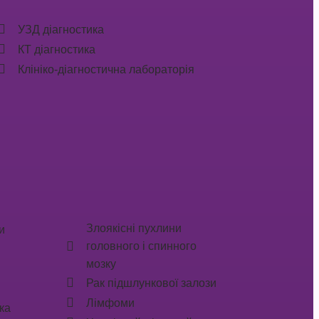
УЗД діагностика
КТ діагностика
Клініко-діагностична лабораторія
Злоякісні пухлини
и
головного і спинного
мозку
Рак підшлункової залози
Лімфоми
ка