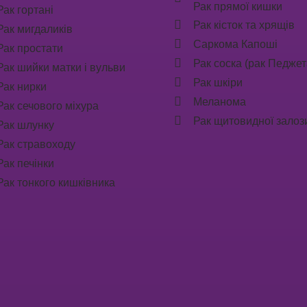
Рак прямої кишки
Рак гортані
Рак кісток та хрящів
Рак мигдаликів
Саркома Капоші
Рак простати
Рак соска (рак Педжет
Рак шийки матки і вульви
Рак шкіри
Рак нирки
Меланома
Рак сечового міхура
Рак щитовидної залоз
Рак шлунку
Рак стравоходу
Рак печінки
Рак тонкого кишківника