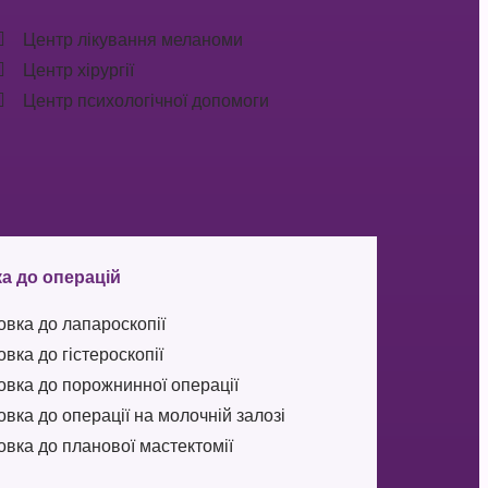
Центр лікування меланоми
Центр хірургії
Центр психологічної допомоги
а до операцій
овка до лапароскопії
овка до гістероскопії
овка до порожнинної операції
овка до операції на молочній залозі
овка до планової мастектомії