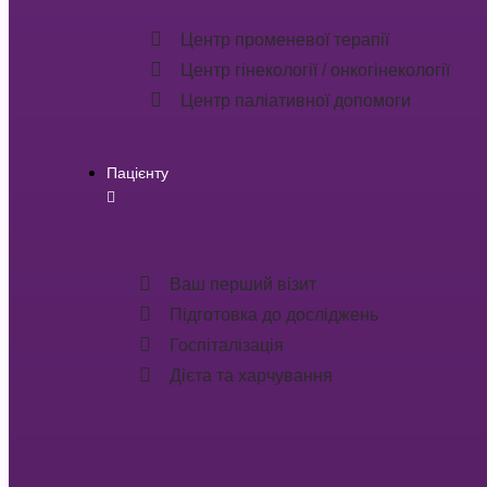
Центр променевої терапії
Центр гінекології / онкогінекології
Центр паліативної допомоги
Пацієнту
Ваш перший візит
Підготовка до досліджень
Госпіталізація
Дієта та харчування