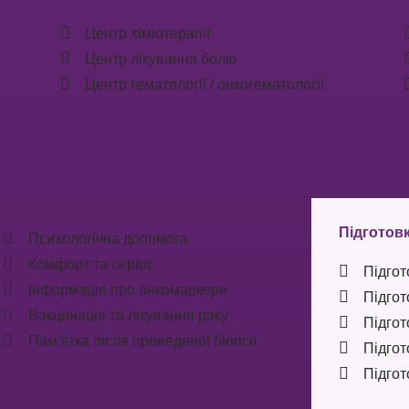
Центр хіміотерапії
Центр лікування болю
Центр гематології / онкогематології
Підготовк
Психологічна допомога
Комфорт та сервіс
Підгот
Інформація про онкомаркери
Підгот
Вакцинація та лікування раку
Підгот
Пам'ятка після проведеної біопсії
Підгот
Підгот