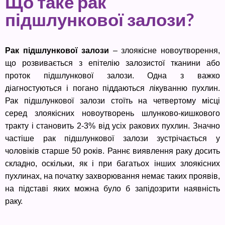
Що таке рак
підшлункової залози?
Рак підшлункової залози
– злоякісне новоутворення,
що розвивається з епітелію залозистої тканини або
проток підшлункової залози. Одна з важко
діагностуються і погано піддаються лікуванню пухлин.
Рак підшлункової залози стоїть на четвертому місці
серед злоякісних новоутворень шлунково-кишкового
тракту і становить 2-3% від усіх ракових пухлин. Значно
частіше рак підшлункової залози зустрічається у
чоловіків старше 50 років. Раннє виявлення раку досить
складно, оскільки, як і при багатьох інших злоякісних
пухлинах, на початку захворювання немає таких проявів,
на підставі яких можна було б запідозрити наявність
раку.