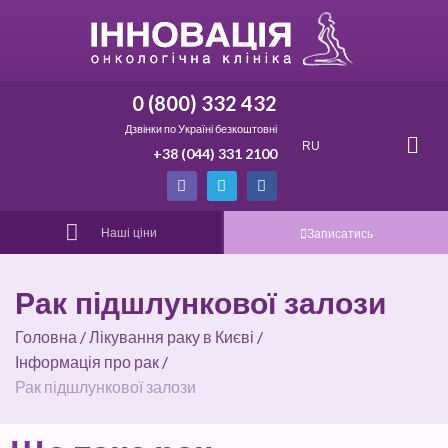
0 (800) 332 432
Дзвінки по Україні безкоштовні
RU
+38 (044) 331 2100
Наші ціни
Записатись
Рак підшлункової залози
Головна
/
Лікування раку в Києві
/
Інформація про рак
/
Рак підшлункової залози